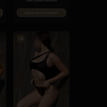
Věk
Vyska
Prsa
Váha
Rezervovat model