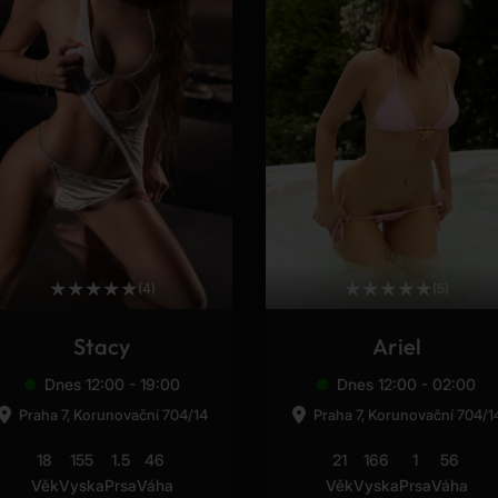
★
★
★
★
★
★
★
★
★
★
(4)
(5)
Stacy
Ariel
Dnes 12:00 - 19:00
Dnes 12:00 - 02:00
Praha 7, Korunovační 704/14
Praha 7, Korunovační 704/1
18
155
1.5
46
21
166
1
56
Věk
Vyska
Prsa
Váha
Věk
Vyska
Prsa
Váha