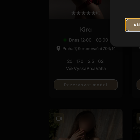
★
★
★
★
★
(3)
AN
Kira
Dnes 12:00 - 02:00
Praha 7, Korunovační 704/14
20
170
2.5
62
Věk
Vyska
Prsa
Váha
Rezervovat model