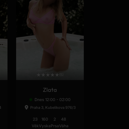
★
★
★
★
★
(5)
Zlata
Dnes 12:00 - 02:00
4
Praha 3, Kubelikova 976/3
23
160
2
48
Věk
Vyska
Prsa
Váha