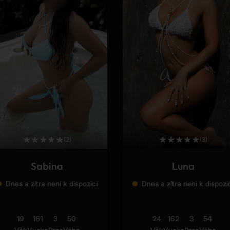
★
★
★
★
★
★
★
★
★
★
(2)
(3)
Sabina
Luna
Dnes a zítra není k dispozici
Dnes a zítra není k dispozi
19
161
3
50
24
162
3
54