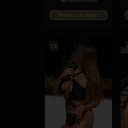
Věk
Vyska
Prsa
Váha
Rezervovat model