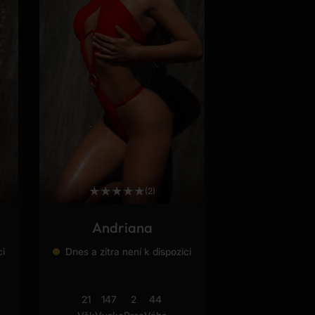
★
★
★
★
★
(2)
Andriana
ci
Dnes a zítra není k dispozici
21
147
2
44