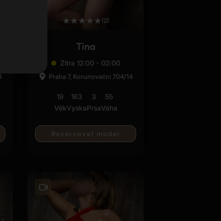
★
★
★
★
★
(2)
Tina
Zítra 12:00 - 02:00
4
Praha 7, Korunovační 704/14
19
163
3
55
Věk
Vyska
Prsa
Váha
Rezervovat model