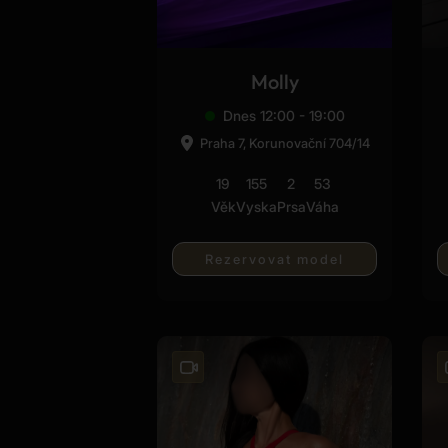
Molly
Dnes 12:00 - 19:00
Praha 7, Korunovační 704/14
19
155
2
53
Věk
Vyska
Prsa
Váha
Rezervovat model