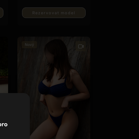
Rezervovat model
Nový
pro