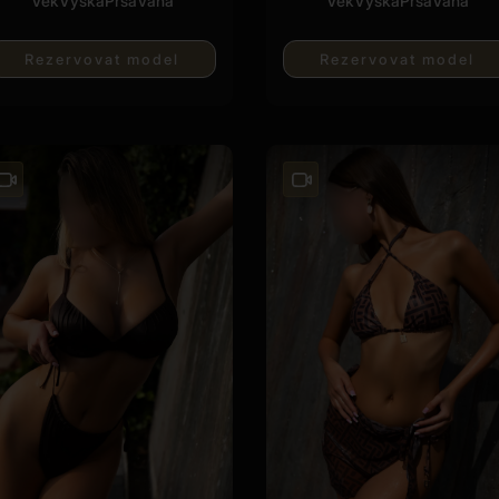
Věk
Vyska
Prsa
Váha
Věk
Vyska
Prsa
Váha
Rezervovat model
Rezervovat model