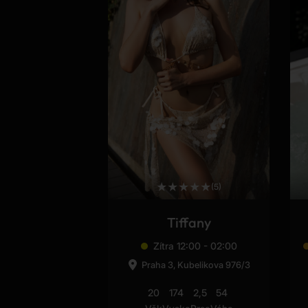
★
★
★
★
★
(5)
Tiffany
Zítra 12:00 - 02:00
Praha 3, Kubelikova 976/3
20
174
2,5
54