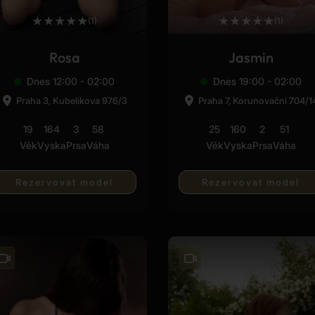
★
★
★
★
★
★
★
★
★
★
(1)
(1)
Rosa
Jasmin
Dnes 12:00 - 02:00
Dnes 19:00 - 02:00
Praha 3, Kubelikova 976/3
Praha 7, Korunovační 704/1
19
164
3
58
25
160
2
51
Věk
Vyska
Prsa
Váha
Věk
Vyska
Prsa
Váha
Rezervovat model
Rezervovat model