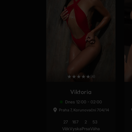
★
★
★
★
★
(4)
Viktoria
Dnes 12:00 - 02:00
Praha 7, Korunovační 704/14
27
167
2
53
Věk
Vyska
Prsa
Váha