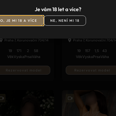
Je vám 18 let a více?
★
★
★
★
★
★
★
★
★
★
(2)
(9)
O, JE MI 18 A VÍCE
NE, NENÍ MI 18
Sonya
Vanessa
Dnes 12:00 - 19:00
Dnes 19:00 - 02:00
Praha 7, Korunovační 704/14
Praha 7, Korunovační 704/1
19
171
2
58
19
157
1,5
43
Věk
Vyska
Prsa
Váha
Věk
Vyska
Prsa
Váha
Rezervovat model
Rezervovat model