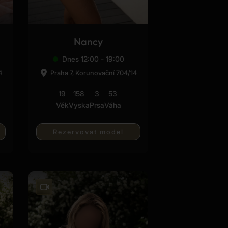
Nancy
Dnes 12:00 - 19:00
4
Praha 7, Korunovační 704/14
19
158
3
53
Věk
Vyska
Prsa
Váha
Rezervovat model