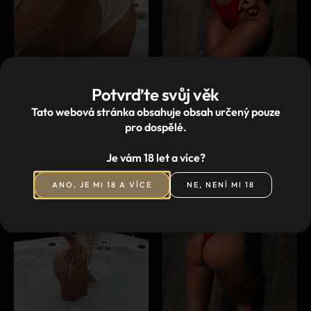
Potvrďte svůj věk
Tato webová stránka obsahuje obsah určený pouze
pro dospělé.
Je vám 18 let a více?
ANO, JE MI 18 A VÍCE
NE, NENÍ MI 18