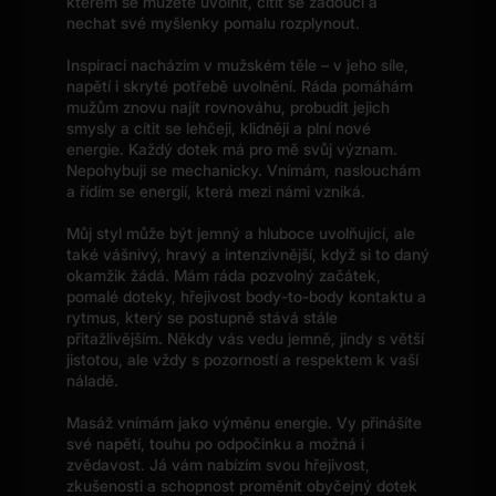
kterém se můžete uvolnit, cítit se žádoucí a
nechat své myšlenky pomalu rozplynout.
Inspiraci nacházím v mužském těle – v jeho síle,
napětí i skryté potřebě uvolnění. Ráda pomáhám
mužům znovu najít rovnováhu, probudit jejich
smysly a cítit se lehčeji, klidněji a plní nové
energie. Každý dotek má pro mě svůj význam.
Nepohybuji se mechanicky. Vnímám, naslouchám
a řídím se energií, která mezi námi vzniká.
Můj styl může být jemný a hluboce uvolňující, ale
také vášnivý, hravý a intenzivnější, když si to daný
okamžik žádá. Mám ráda pozvolný začátek,
pomalé doteky, hřejivost body-to-body kontaktu a
rytmus, který se postupně stává stále
přitažlivějším. Někdy vás vedu jemně, jindy s větší
jistotou, ale vždy s pozorností a respektem k vaší
náladě.
Masáž vnímám jako výměnu energie. Vy přinášíte
své napětí, touhu po odpočinku a možná i
zvědavost. Já vám nabízím svou hřejivost,
zkušenosti a schopnost proměnit obyčejný dotek