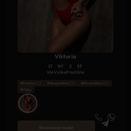
Viktoria
27
167
2
53
Věk
Výška
Prsa
Váha
#Čestina🇨🇿
#Ukrajinština🇺🇦
#Slovenština🇸🇰
#Video
Rezervovat model