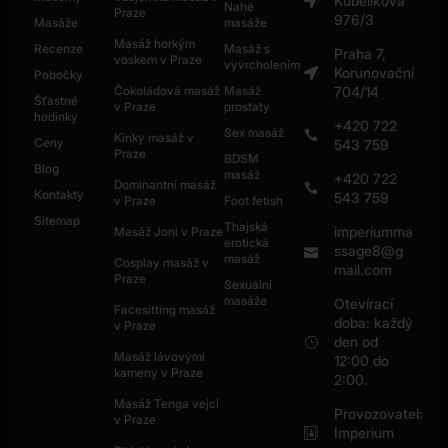
Kubelikova
Nahé
Praze
976/3
Masáže
masáže
Masáž horkým
Recenze
Masáž s
Praha 7,
voskem v Praze
vyvrcholením
Korunovační
Pobočky
Čokoládová masáž
Masáž
704/14
Šťastné
v Praze
prostaty
hodinky
+420 722
Sex masáž
Kinky masáž v
Ceny
543 759
Praze
BDSM
Blog
masáž
+420 722
Dominantní masáž
Kontakty
543 759
v Praze
Foot fetish
Sitemap
Thajská
imperiumma
Masáž Joni v Praze
erotická
ssage8@g
masáž
Cosplay masáž v
mail.com
Praze
Sexuální
masáže
Otevírací
Facesitting masáž
doba: každý
v Praze
den od
Masáž lávovými
12:00 do
kameny v Praze
2:00.
Masáž Tenga vejci
Provozovatel:
v Praze
Imperium