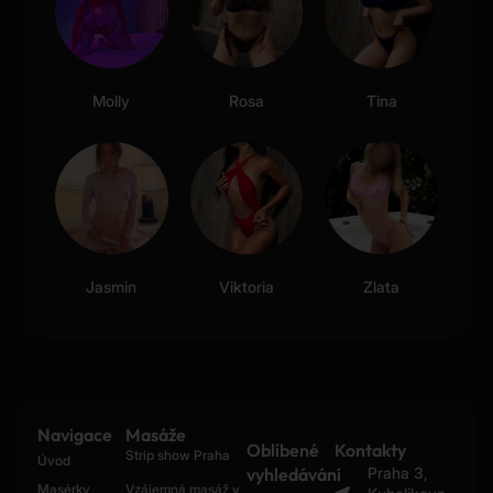
Molly
Rosa
Tina
Jasmin
Viktoria
Zlata
Navigace
Masáže
Oblíbené
Kontakty
Strip show Praha
Úvod
vyhledávání
Praha 3,
Masérky
Vzájemná masáž v