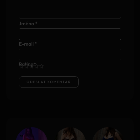
Jméno
*
E-mail
*
Rating
*
1
2
3
4
5