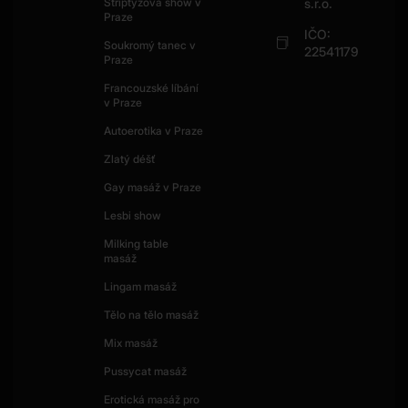
Striptýzová show v
s.r.o.
Praze
IČO:
Soukromý tanec v
22541179
Praze
Francouzské líbání
v Praze
Autoerotika v Praze
Zlatý déšť
Gay masáž v Praze
Lesbi show
Milking table
masáž
Lingam masáž
Tělo na tělo masáž
Mix masáž
Pussycat masáž
Erotická masáž pro