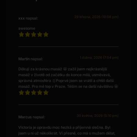
29 března, 2026 (10:08 pm)
xxx
napsal:
awesome
1 dubna, 2026 (7:54 pm)
Martin
napsal:
Děkuji za krásnou masáž 🤩 zažil jsem nejkrásnější
masáž v životě od začátku do konce milá, usměvavá,
správná atmosféra 🥇Poprvé jsem se vrátil a chtěl další
masáž. Pro mě top v Praze. Těším se na další návštěvu 🤩
30 května, 2026 (5:10 pm)
Marcus
napsal:
Victoria je opravdu moc hezká a příjemná slečna. Byl
jsem u ní už několikrát. Ví přesně, co má s mužem dělat,