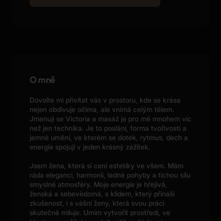
O mně
Dovolte mi přivítat vás v prostoru, kde se krása
nejen obdivuje očima, ale vnímá celým tělem.
Jmenuji se Victoria a masáž je pro mě mnohem víc
než jen technika. Je to poslání, forma tvořivosti a
jemné umění, ve kterém se dotek, rytmus, dech a
energie spojují v jeden krásný zážitek.
Jsem žena, která si cení estetiky ve všem. Mám
ráda eleganci, harmonii, ladné pohyby a tichou sílu
smyslné atmosféry. Moje energie je hřejivá,
ženská a sebevědomá, s klidem, který přináší
zkušenost, i s vášní ženy, která svou práci
skutečně miluje. Umím vytvořit prostředí, ve