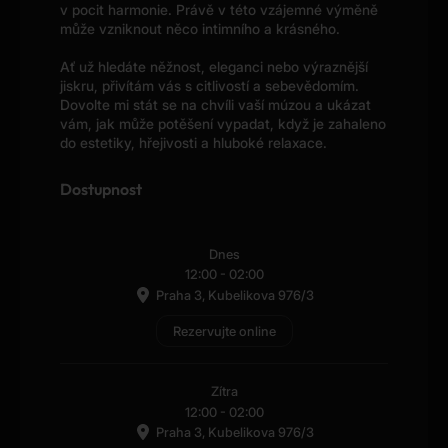
v pocit harmonie. Právě v této vzájemné výměně
může vzniknout něco intimního a krásného.
Ať už hledáte něžnost, eleganci nebo výraznější
jiskru, přivítám vás s citlivostí a sebevědomím.
Dovolte mi stát se na chvíli vaší múzou a ukázat
vám, jak může potěšení vypadat, když je zahaleno
do estetiky, hřejivosti a hluboké relaxace.
Dostupnost
Dnes
12:00
-
02:00
Praha 3, Kubelikova 976/3
Rezervujte online
Zítra
12:00
-
02:00
Praha 3, Kubelikova 976/3