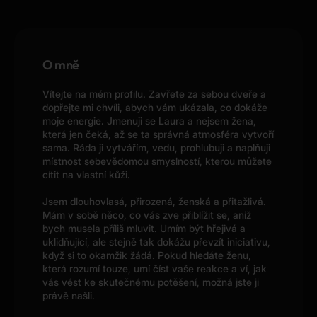
O mně
Vítejte na mém profilu. Zavřete za sebou dveře a
dopřejte mi chvíli, abych vám ukázala, co dokáže
moje energie. Jmenuji se Laura a nejsem žena,
která jen čeká, až se ta správná atmosféra vytvoří
sama. Ráda ji vytvářím, vedu, prohlubuji a naplňuji
místnost sebevědomou smyslností, kterou můžete
cítit na vlastní kůži.
Jsem dlouhovlasá, přirozená, ženská a přitažlivá.
Mám v sobě něco, co vás zve přiblížit se, aniž
bych musela příliš mluvit. Umím být hřejivá a
uklidňující, ale stejně tak dokážu převzít iniciativu,
když si to okamžik žádá. Pokud hledáte ženu,
která rozumí touze, umí číst vaše reakce a ví, jak
vás vést ke skutečnému potěšení, možná jste ji
právě našli.