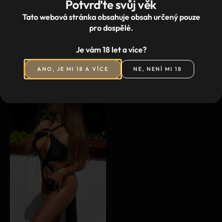
Potvrďte svůj věk
Tato webová stránka obsahuje obsah určený pouze
pro dospělé.
Je vám 18 let a více?
ANO, JE MI 18 A VÍCE
NE, NENÍ MI 18