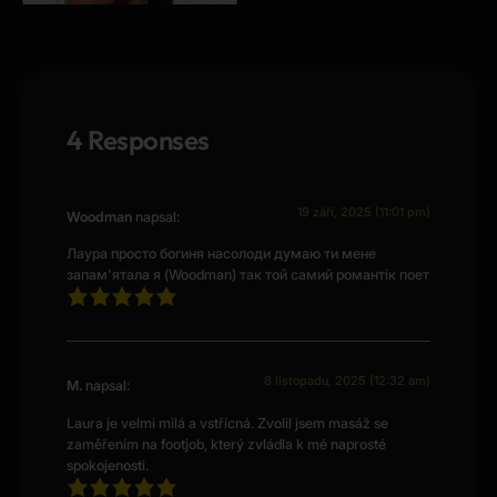
4 Responses
19 září, 2025 (11:01 pm)
Woodman
napsal:
Лаура просто богиня насолоди думаю ти мене
запам'ятала я (Woodman) так той самий романтік поет
8 listopadu, 2025 (12:32 am)
M.
napsal:
Laura je velmi milá a vstřícná. Zvolil jsem masáž se
zaměřením na footjob, který zvládla k mé naprosté
spokojenosti.