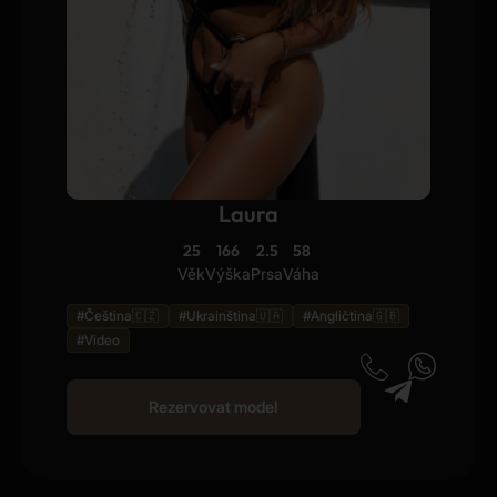
Laura
25
166
2.5
58
Věk
Výška
Prsa
Váha
#Čeština🇨🇿
#Ukrainština🇺🇦
#Angličtina🇬🇧
#Video
Rezervovat model