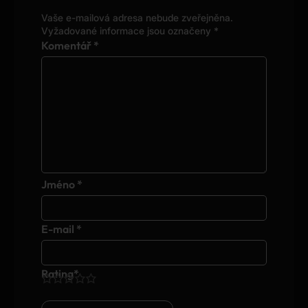
Vaše e-mailová adresa nebude zveřejněna.
Alternative:
Vyžadované informace jsou označeny
*
Komentář
*
Jméno
*
E-mail
*
Rating
*
1
2
3
4
5