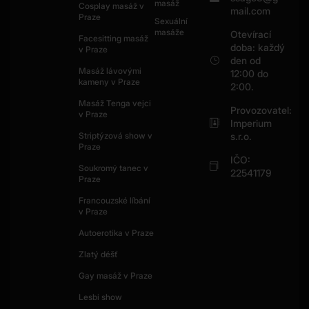
masáž
Cosplay masáž v
mail.com
Praze
Sexuální
masáže
Otevírací
Facesitting masáž
doba: každý
v Praze
den od
Masáž lávovými
12:00 do
kameny v Praze
2:00.
Masáž Tenga vejci
Provozovatel:
v Praze
Imperium
Striptýzová show v
s.r.o.
Praze
IČO:
Soukromý tanec v
22541179
Praze
Francouzské líbání
v Praze
Autoerotika v Praze
Zlatý déšť
Gay masáž v Praze
Lesbi show