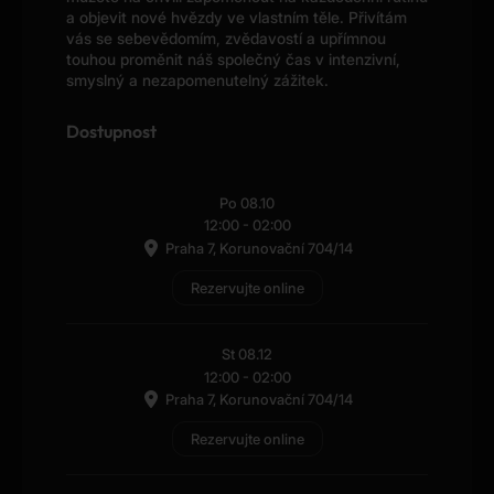
a objevit nové hvězdy ve vlastním těle. Přivítám
vás se sebevědomím, zvědavostí a upřímnou
touhou proměnit náš společný čas v intenzivní,
smyslný a nezapomenutelný zážitek.
Dostupnost
Po 08.10
12:00
-
02:00
Praha 7, Korunovační 704/14
Rezervujte online
St 08.12
12:00
-
02:00
Praha 7, Korunovační 704/14
Rezervujte online