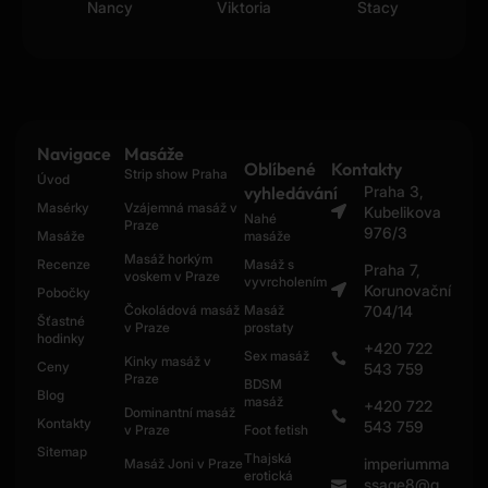
Nancy
Viktoria
Stacy
Navigace
Masáže
Oblíbené
Kontakty
Strip show Praha
Úvod
vyhledávání
Praha 3,
Masérky
Vzájemná masáž v
Kubelikova
Nahé
Praze
976/3
Masáže
masáže
Masáž horkým
Recenze
Masáž s
Praha 7,
voskem v Praze
vyvrcholením
Korunovační
Pobočky
Čokoládová masáž
Masáž
704/14
Šťastné
v Praze
prostaty
hodinky
+420 722
Sex masáž
Kinky masáž v
Ceny
543 759
Praze
BDSM
Blog
masáž
+420 722
Dominantní masáž
Kontakty
543 759
v Praze
Foot fetish
Sitemap
Thajská
imperiumma
Masáž Joni v Praze
erotická
ssage8@g