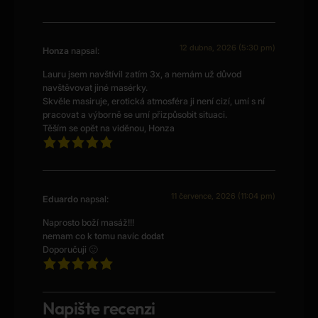
12 dubna, 2026 (5:30 pm)
Honza
napsal:
Lauru jsem navštívil zatím 3x, a nemám už důvod
navštěvovat jiné masérky.
Skvěle masiruje, erotická atmosféra ji není cizí, umí s ní
pracovat a výborně se umí přizpůsobit situaci.
Těším se opět na viděnou, Honza
11 července, 2026 (11:04 pm)
Eduardo
napsal:
Naprosto boží masáž!!!
nemam co k tomu navíc dodat
Doporučuji 🙂
Napište recenzi