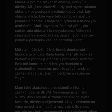
Masáž je pro mě setkáním energie, doteků a
důvěry. Miluji ten okamžik, kdy pod mýma rukama
cítím, jak se postupně uvolňuje každý sval, kdy
objevuji místa, kde vaše tělo zadržuje napětí, a
pomalu je nahrazuji hřejivostí, rytmem a hlubokým
uvolněním. Chci, abyste mi řekl svá přání, ale
stejně ráda objevuji i ta nevyslovená. Někdy mi
stačí jediný nádech, krátká pauza nebo nepatrný
pohyb a pochopím vše, co potřebuji vědět.
Můj styl může být něžný, hravý, dominantní i
hluboce uvolňující. Ráda buduji intenzitu krok za
krokem a propojuji jemnost s přirozenou kontrolou.
Baví mě kontrast mezi lehkým dotekem a
rozhodnějším vedením, protože právě tehdy se
zážitek stává vzrušujícím, osobním a skutečně
živým.
Mám také zkušenosti s odvážnějšími formami
zážitků, včetně BDSM. Nevnímám je jen jako
služby. Jsou pro mě různými cestami do světa
fantazie, důvěry a objevování, vždy s ohledem na
vaše pohodlí a atmosféru mezi námi. Se mnou
můžete na chvíli zapomenout na každodenní rutinu