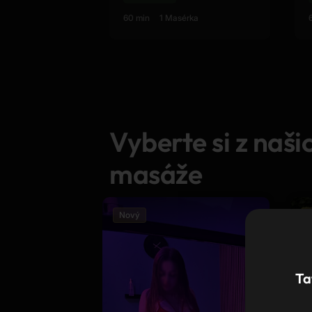
60 min
1 Masérka
Vyberte si z naši
masáže
Nový
Ta