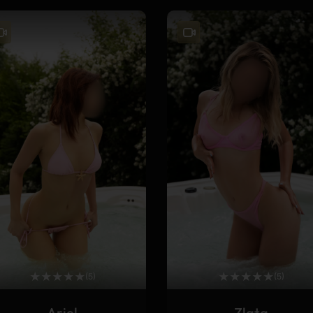
★
★
★
★
★
★
★
★
★
★
(5)
(5)
Ariel
Zlata