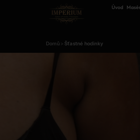
Úvod
Masé
Domů
>
Šťastné hodinky