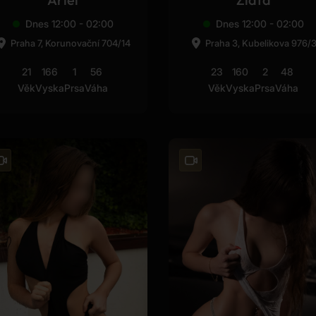
Dnes 12:00 - 02:00
Dnes 12:00 - 02:00
Praha 7, Korunovační 704/14
Praha 3, Kubelikova 976/
21
166
1
56
23
160
2
48
Věk
Vyska
Prsa
Váha
Věk
Vyska
Prsa
Váha