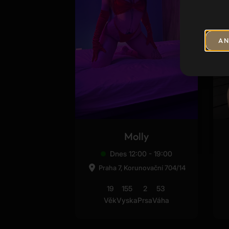
AN
Molly
Dnes 12:00 - 19:00
Praha 7, Korunovační 704/14
19
155
2
53
Věk
Vyska
Prsa
Váha