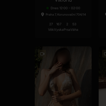
Dnes 12:00 - 02:00
Praha 7, Korunovační 704/14
27
167
2
53
Věk
Vyska
Prsa
Váha