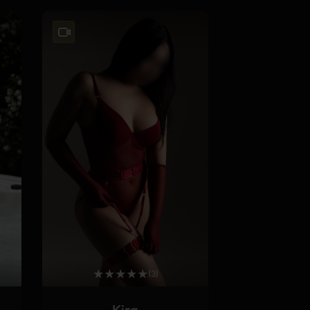
★
★
★
★
★
(3)
Kira