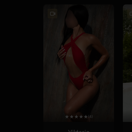
★
★
★
★
★
(4)
Viktoria