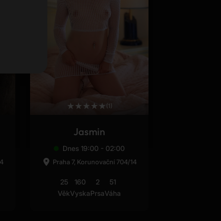
★
★
★
★
★
(1)
Jasmin
Dnes 19:00 - 02:00
14
Praha 7, Korunovační 704/14
25
160
2
51
Věk
Vyska
Prsa
Váha