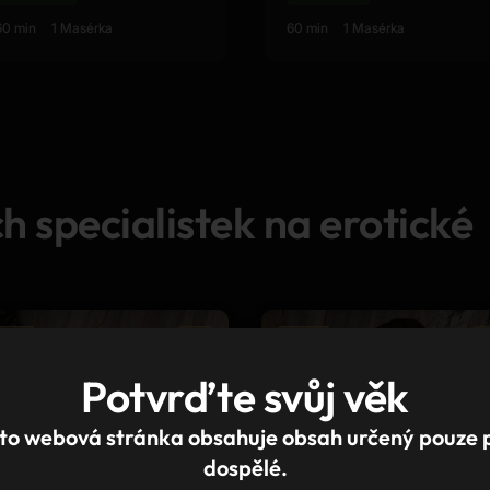
60 min
1 Masérka
60 min
1 Masérka
ch specialistek na erotické
Nový
Nový
Potvrďte svůj věk
to webová stránka obsahuje obsah určený pouze 
dospělé.