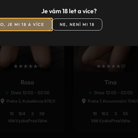
Je vám 18 let a více?
O, JE MI 18 A VÍCE
NE, NENÍ MI 18
★
★
★
★
★
★
★
★
★
★
(1)
(2)
Rosa
Tina
Dnes 12:00 - 02:00
Dnes 12:00 - 02:00
Praha 3, Kubelikova 976/3
Praha 7, Korunovační 704/
19
164
3
58
19
163
3
55
Věk
Vyska
Prsa
Váha
Věk
Vyska
Prsa
Váha