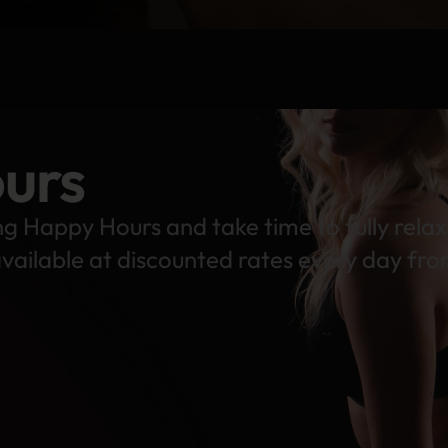
urs
ng Happy Hours and take time to fully relax
vailable at discounted rates every day fr