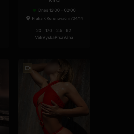
Dnes 12:00 - 02:00
3
Praha 7, Korunovační 704/14
20
170
2.5
62
Věk
Vyska
Prsa
Váha