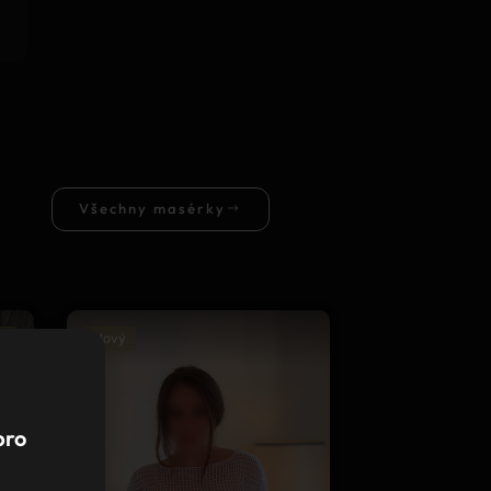
Všechny masérky
Nový
pro