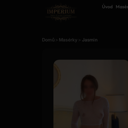
Úvod
Masé
Domů
>
Masérky
>
Jasmin