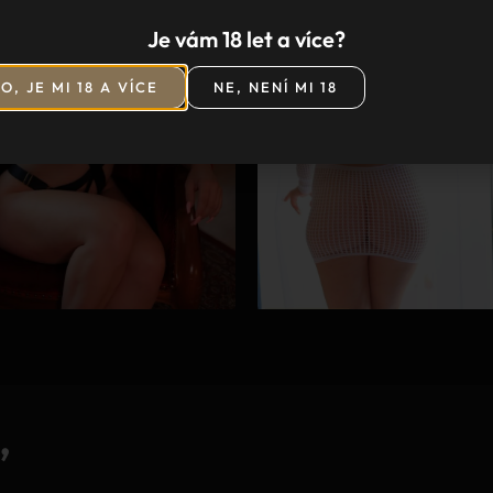
Je vám 18 let a více?
O, JE MI 18 A VÍCE
NE, NENÍ MI 18
ď