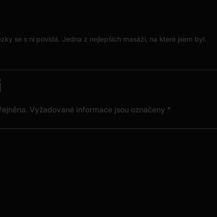
zky se s ní povídá. Jedna z nejlepších masáží, na které jsem byl.
i
řejněna.
Vyžadované informace jsou označeny
*