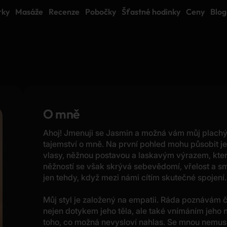
rky
Masáže
Recenze
Pobočky
Šťastné hodinky
Ceny
Blog
O mně
Ahoj! Jmenuji se Jasmin a možná vám můj plachý
tajemství o mně. Na první pohled mohu působit je
vlasy, něžnou postavou a laskavým výrazem, kter
něžností se však skrývá sebevědomí, vřelost a sm
jen tehdy, když mezi námi cítím skutečné spojení.
Můj styl je založený na empatii. Ráda poznávám č
nejen dotykem jeho těla, ale také vnímáním jeho n
toho, co možná nevysloví nahlas. Se mnou nemusíte