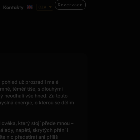
Rezervace
Kontakty
 pohled už prozradil malé
mně, téměř tiše, s dlouhými
ý neodhalí vše hned. Za touto
yslná energie, o kterou se dělím
lověka, který stojí přede mnou –
álady, napětí, skrytých přání i
 nic předstírat ani příliš