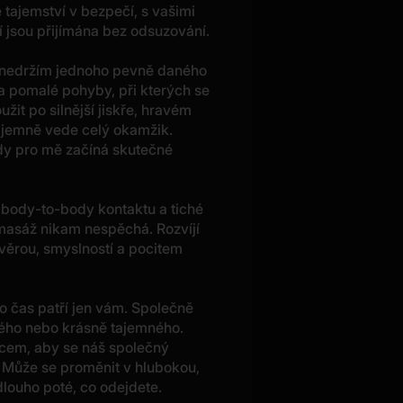
 tajemství v bezpečí, s vašimi
 jsou přijímána bez odsuzování.
e nedržím jednoho pevně daného
a pomalé pohyby, při kterých se
žit po silnější jiskře, hravém
 jemně vede celý okamžik.
dy pro mě začíná skutečné
t body-to-body kontaktu a tiché
masáž nikam nespěchá. Rozvíjí
ůvěrou, smyslností a pocitem
nto čas patří jen vám. Společně
vého nebo krásně tajemného.
dcem, aby se náš společný
í. Může se proměnit v hlubokou,
louho poté, co odejdete.