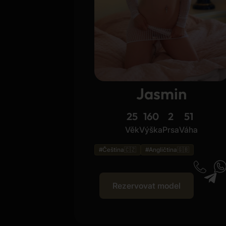
Jasmin
25
160
2
51
Věk
Výška
Prsa
Váha
#Čeština🇨🇿
#Angličtina🇬🇧
Rezervovat model