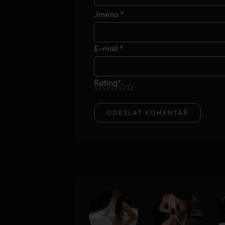
Jméno
*
E-mail
*
Rating
*
1
2
3
4
5