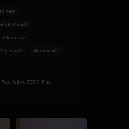
ro páry
perium masáž
a tělo masáž
Mix masáž
Nuru masáž
 Foot fetish, BDSM, Piss