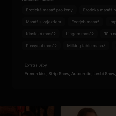
Erotická masáž pro ženy
Erotická masáž p
Masáž s výjezdem
Footjob masáž
Im
Klasická masáž
Lingam masáž
Tělo n
Pussycat masáž
Milking table masáž
Extra služby
French kiss, Strip Show, Autoerotic, Lesbi Show,