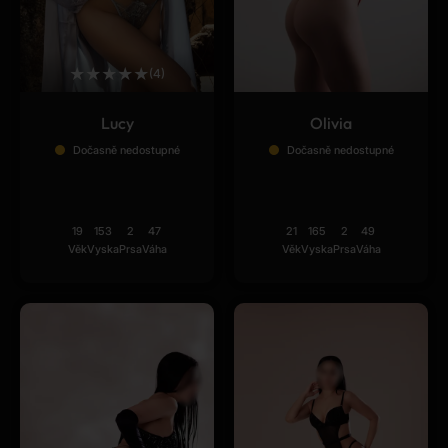
★
★
★
★
★
(4)
Lucy
Olivia
Dočasně nedostupné
Dočasně nedostupné
19
153
2
47
21
165
2
49
Věk
Vyska
Prsa
Váha
Věk
Vyska
Prsa
Váha