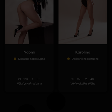
Naomi
Karolina
Dočasně nedostupné
Dočasně nedostupné
21
173
1
56
19
156
2
48
Věk
Vyska
Prsa
Váha
Věk
Vyska
Prsa
Váha