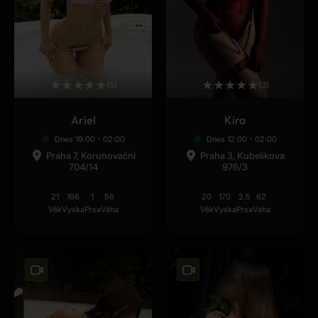
★
★
★
★
★
★
★
★
★
★
(5)
(3)
Ariel
Kira
Dnes 19:00 - 02:00
Dnes 12:00 - 02:00
Praha 7, Korunovační
Praha 3, Kubelikova
704/14
976/3
21
166
1
56
20
170
2.5
62
Věk
Vyska
Prsa
Váha
Věk
Vyska
Prsa
Váha