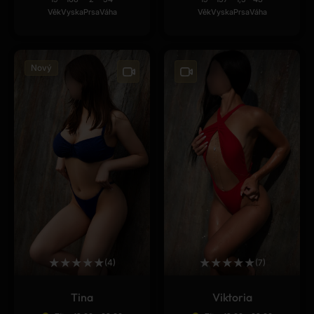
Věk
Vyska
Prsa
Váha
Věk
Vyska
Prsa
Váha
Nový
★
★
★
★
★
★
★
★
★
★
(4)
(7)
Tina
Viktoria