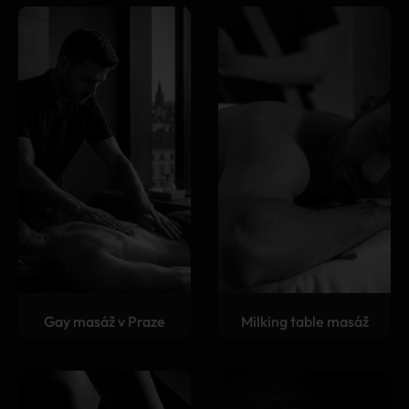
Gay masáž v Praze
Milking table masáž