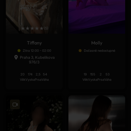
★
★
★
★
★
(5)
Tiffany
Molly
Zítra 12:00 - 02:00
Dočasně nedostupné
Praha 3, Kubelikova
976/3
20
174
2,5
54
19
155
2
53
Věk
Vyska
Prsa
Váha
Věk
Vyska
Prsa
Váha