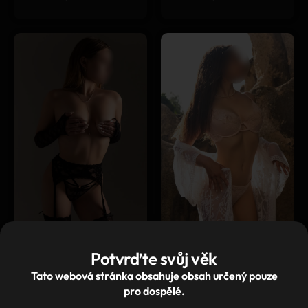
★
★
★
★
★
★
★
★
★
★
(2)
(4)
Potvrďte svůj věk
Tato webová stránka obsahuje obsah určený pouze
Bianka
Michelle
pro dospělé.
Dočasně nedostupné
Dočasně nedostupné