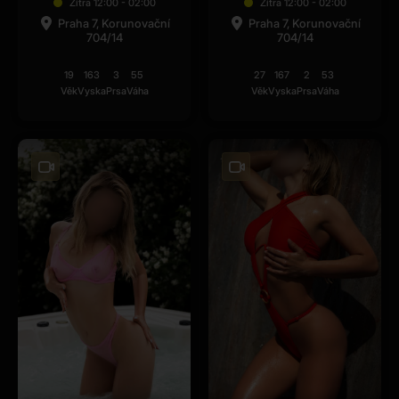
Zítra 12:00 - 02:00
Zítra 12:00 - 02:00
Praha 7, Korunovační
Praha 7, Korunovační
704/14
704/14
19
163
3
55
27
167
2
53
Věk
Vyska
Prsa
Váha
Věk
Vyska
Prsa
Váha