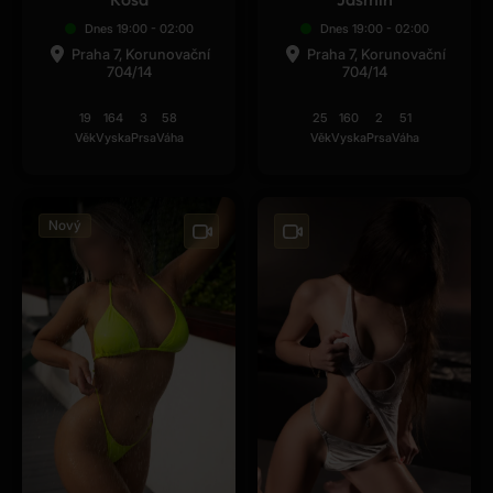
Dnes 19:00 - 02:00
Dnes 19:00 - 02:00
Praha 7, Korunovační
Praha 7, Korunovační
704/14
704/14
19
164
3
58
25
160
2
51
Věk
Vyska
Prsa
Váha
Věk
Vyska
Prsa
Váha
Nový