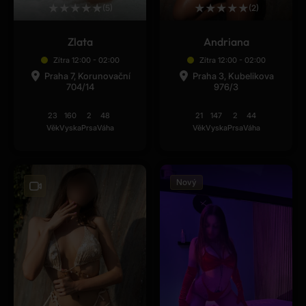
★
★
★
★
★
★
★
★
★
★
(5)
(2)
Zlata
Andriana
Zítra 12:00 - 02:00
Zítra 12:00 - 02:00
Praha 7, Korunovační
Praha 3, Kubelikova
704/14
976/3
23
160
2
48
21
147
2
44
Věk
Vyska
Prsa
Váha
Věk
Vyska
Prsa
Váha
Nový