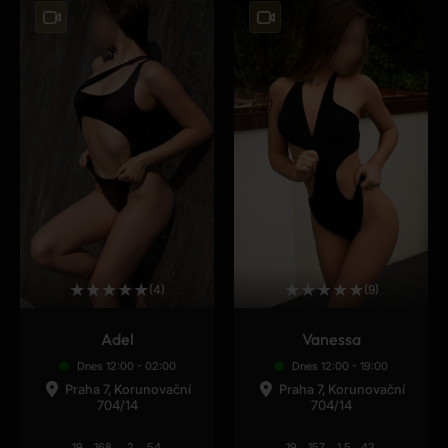
★
★
★
★
★
★
★
★
★
★
(4)
(9)
Adel
Vanessa
Dnes 12:00 - 02:00
Dnes 12:00 - 19:00
Praha 7, Korunovační
Praha 7, Korunovační
704/14
704/14
19
168
2
54
19
157
1,5
43