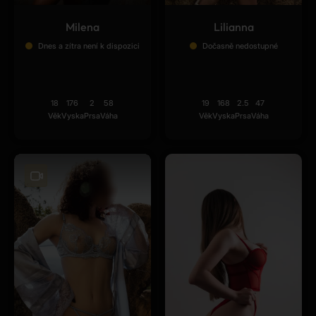
Milena
Lilianna
Dnes a zítra není k dispozici
Dočasně nedostupné
18
176
2
58
19
168
2.5
47
Věk
Vyska
Prsa
Váha
Věk
Vyska
Prsa
Váha