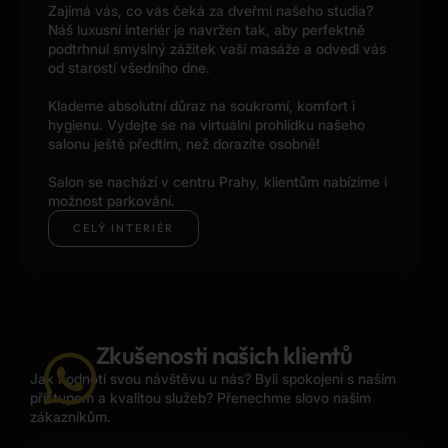
Zajímá vás, co vás čeká za dveřmi našeho studia?
Náš luxusní interiér je navržen tak, aby perfektně
podtrhnul smyslný zážitek vaší masáže a odvedl vás
od starostí všedního dne.
Klademe absolutní důraz na soukromí, komfort i
hygienu. Vydejte se na virtuální prohlídku našeho
salonu ještě předtím, než dorazíte osobně!
Salon se nachází v centru Prahy, klientům nabízíme i
možnost parkování.
CELÝ INTERIÉR
Zkušenosti našich klientů
Jak hodnotí svou návštěvu u nás? Byli spokojeni s naším
přístupem a kvalitou služeb? Přenechme slovo našim
zákazníkům.