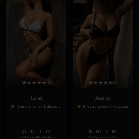
★
★
★
★
★
★
★
★
★
★
(5)
(3)
Luna
Jessica
Dnes a zítra není k dispozici
Dnes a zítra není k dispozici
24
162
3
54
19
161
4
54
Věk
Vyska
Prsa
Váha
Věk
Vyska
Prsa
Váha