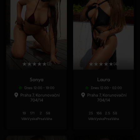
★
★
★
★
★
★
★
★
★
★
(2)
(4)
Sonya
Laura
Dnes 12:00 - 19:00
Dnes 12:00 - 02:00
Praha 7, Korunovační
Praha 7, Korunovační
704/14
704/14
19
171
2
58
25
166
2.5
58
Věk
Vyska
Prsa
Váha
Věk
Vyska
Prsa
Váha