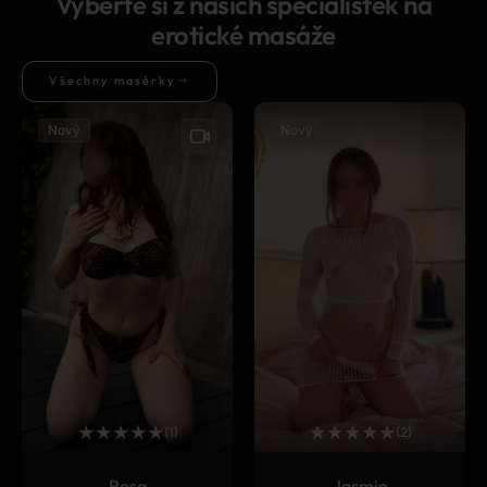
Vyberte si z našich specialistek na
erotické masáže
Všechny masérky
Nový
Nový
★
★
★
★
★
★
★
★
★
★
(1)
(2)
Rosa
Jasmin