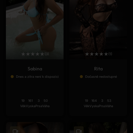
★
★
★
★
★
★
★
★
★
★
(3)
(1)
Sabina
Rita
Dnes a zítra není k dispozici
Dočasně nedostupné
19
161
3
50
19
164
3
53
Věk
Vyska
Prsa
Váha
Věk
Vyska
Prsa
Váha