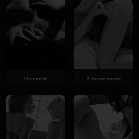
Mix masáž
Pussycat masáž