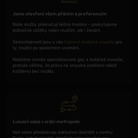
Jsme otevřeni všem přáním a preferencím
Naše služby překračují běžné hranice – poskytujeme
jedinečné zážitky nejen mužům, ale i ženám.
Samozřejmostí jsou u nás i
párové erotické masáže
pro
ty, toužící po společném uvolnění.
Nabízíme rovněž specializované gay a lesbické masáže,
protože věříme, že právo na smyslné potěšení náleží
každému bez rozdílu.
Luxusní oáza v srdci metropole
Náš salon představuje exkluzivní útočiště v centru
Prahy, kde byl každý detail interiéru navržen pro