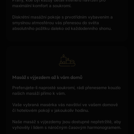
maximální komfort a soukromí.
Diskrétní masážní pokoje s prvotřídním vybavením a
smyslnou atmosférou vás přenesou do světa
absolutního požitku daleko od každodenního shonu.
Masáž s výjezdem až k vám domů
Preferujete-li naprosté soukromí, rádi přeneseme kouzlo
našich masáží přímo k vám.
Vaše vybraná masérka vás navštíví ve vašem domově
či hotelovém pokoji v jakoukoliv hodinu.
Naše masáž s výjezdemy jsou dostupné nepřetržitě, aby
vyhověly i lidem s náročným časovým harmonogramem.