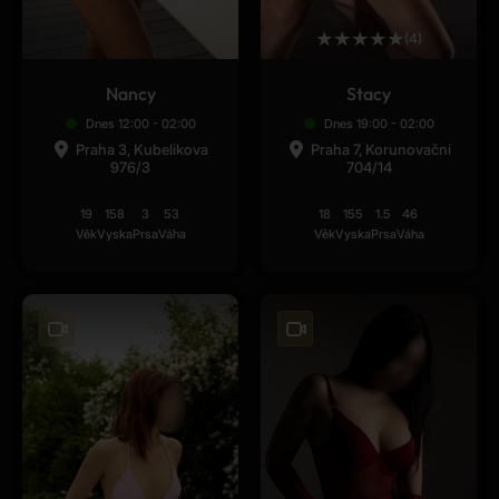
★
★
★
★
★
(4)
Nancy
Stacy
Dnes 12:00 - 02:00
Dnes 19:00 - 02:00
Praha 3, Kubelikova
Praha 7, Korunovační
976/3
704/14
19
158
3
53
18
155
1.5
46
Věk
Vyska
Prsa
Váha
Věk
Vyska
Prsa
Váha