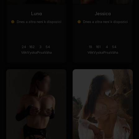
Luna
Jessica
Dnes a zítra není k dispozici
Dnes a zítra není k dispozici
24
162
3
54
19
161
4
54
Věk
Vyska
Prsa
Váha
Věk
Vyska
Prsa
Váha