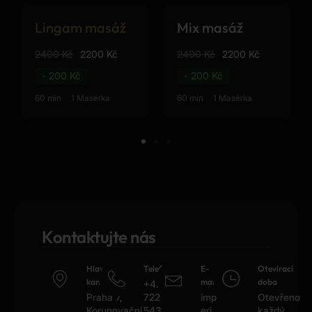
Lingam masáž
Mix masáž
2400 Kč
2200 Kč
2400 Kč
2200 Kč
- 200 Kč
- 200 Kč
60 min
1 Masérka
60 min
1 Masérka
Kontaktujte nás
Hlavní
Telefon
E-
Otevírací
kancelář
mail
doba
+420
Praha 7,
722
imp
Otevřeno
Korunovační
543
eri
každý