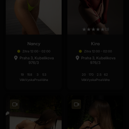
★
★
★
★
★
(3)
Nancy
Kira
Zítra 12:00 - 02:00
Zítra 12:00 - 02:00
Praha 3, Kubelikova
Praha 3, Kubelikova
976/3
976/3
19
158
3
53
20
170
2.5
62
Věk
Vyska
Prsa
Váha
Věk
Vyska
Prsa
Váha