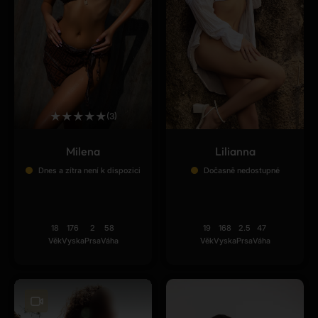
★
★
★
★
★
(3)
Milena
Lilianna
Dnes a zítra není k dispozici
Dočasně nedostupné
18
176
2
58
19
168
2.5
47
Věk
Vyska
Prsa
Váha
Věk
Vyska
Prsa
Váha