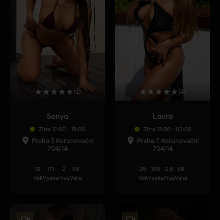
★
★
★
★
★
★
★
★
★
★
(2)
(4)
Sonya
Laura
Zítra 12:00 - 19:00
Zítra 12:00 - 02:00
Praha 7, Korunovační
Praha 7, Korunovační
704/14
704/14
19
171
2
58
25
166
2.5
58
Věk
Vyska
Prsa
Váha
Věk
Vyska
Prsa
Váha