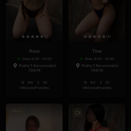
★
★
★
★
★
★
★
★
★
★
(1)
(4)
Rosa
Tina
Dnes 12:00 - 02:00
Dnes 12:00 - 02:00
Praha 7, Korunovační
Praha 7, Korunovační
704/14
704/14
19
164
3
58
19
163
3
55
Věk
Vyska
Prsa
Váha
Věk
Vyska
Prsa
Váha
Nový