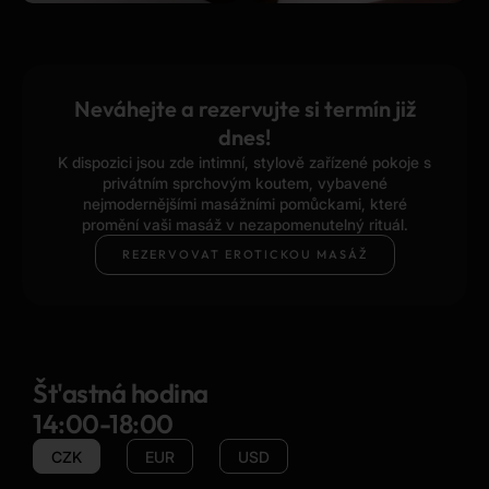
Neváhejte a rezervujte si termín již
dnes!
K dispozici jsou zde intimní, stylově zařízené pokoje s
privátním sprchovým koutem, vybavené
nejmodernějšími masážními pomůckami, které
promění vaši masáž v nezapomenutelný rituál.
REZERVOVAT EROTICKOU MASÁŽ
Št'astná hodina
14:00-18:00
CZK
EUR
USD