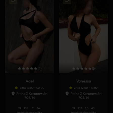
★
★
★
★
★
★
★
★
★
★
(4)
(9)
Adel
Vanessa
Zítra 12:00 - 02:00
Zítra 12:00 - 19:00
Praha 7, Korunovační
Praha 7, Korunovační
704/14
704/14
19
168
2
54
19
157
1,5
43
Věk
Vyska
Prsa
Váha
Věk
Vyska
Prsa
Váha