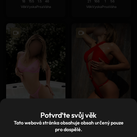
18
155
1.5
46
21
166
1
56
Věk
Vyska
Prsa
Váha
Věk
Vyska
Prsa
Váha
Potvrďte svůj věk
★
★
★
★
★
★
★
★
★
★
(5)
(2)
Tato webová stránka obsahuje obsah určený pouze
pro dospělé.
Zlata
Andriana