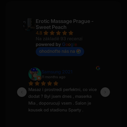
Erotic Massage Prague -
Sweet Peach
4.8
Na základě 93 recenzí
powered by
G
o
o
g
l
e
ohodnoťte nás na
Samsung 2021
11 months ago
a
l jsem 
Masaz i prostredi perfektni, co vice 
Poprvé 
dodat ? Byl jsem dnes , maserka 
toho ně
Mia , doporucuji vsem . Salon je 
jsou k v
kousek od stadionu Sparty .
raději p