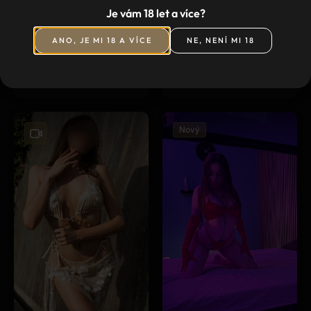
Dnes 19:00 - 02:00
Dnes 12:00 - 19:00
Je vám 18 let a více?
Praha 7, Korunovační
Praha 7, Korunovační
704/14
704/14
ANO, JE MI 18 A VÍCE
NE, NENÍ MI 18
23
160
2
48
21
147
2
44
Věk
Vyska
Prsa
Váha
Věk
Vyska
Prsa
Váha
Nový