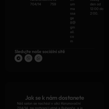
704/14
759
um
den od
ma
12:00 do
ssa
2:00.
ge
8@
gm
ail.
co
m
Sledujte naše sociální sítě
Jak se k nám dostanete
Náš salon se nachází v ulici Korunovační
704/14, na rozhraní Letné a Bubenče, a je