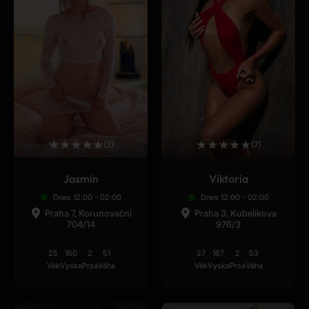
★
★
★
★
★
★
★
★
★
★
(2)
(7)
Jasmin
Viktoria
Dnes 12:00 - 02:00
Dnes 12:00 - 02:00
Praha 7, Korunovační
Praha 3, Kubelikova
704/14
976/3
25
160
2
51
27
167
2
53
Věk
Vyska
Prsa
Váha
Věk
Vyska
Prsa
Váha