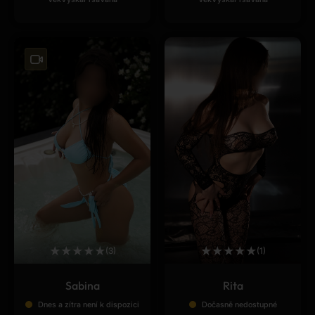
★
★
★
★
★
★
★
★
★
★
(3)
(1)
Sabina
Rita
Dnes a zítra není k dispozici
Dočasně nedostupné