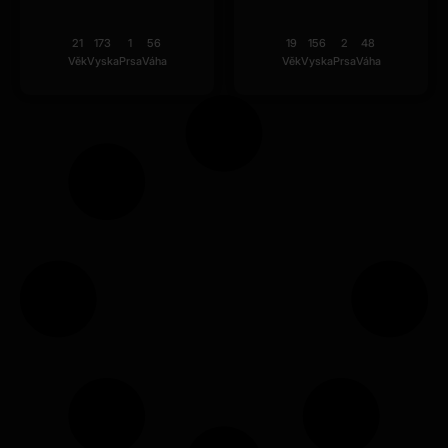
21
173
1
56
19
156
2
48
Věk
Vyska
Prsa
Váha
Věk
Vyska
Prsa
Váha