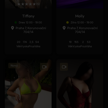
★
★
★
★
★
(5)
Tiffany
Molly
Dnes 12:00 - 19:00
Zítra 12:00 - 19:00
Praha 7, Korunovační
Praha 7, Korunovační
704/14
704/14
20
174
2,5
54
19
155
2
53
Věk
Vyska
Prsa
Váha
Věk
Vyska
Prsa
Váha
Nový