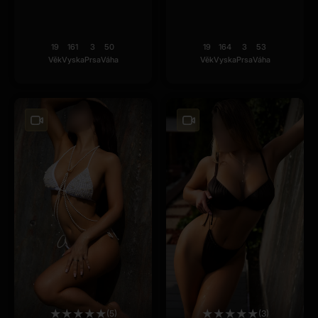
19
161
3
50
19
164
3
53
Věk
Vyska
Prsa
Váha
Věk
Vyska
Prsa
Váha
★
★
★
★
★
★
★
★
★
★
(5)
(3)