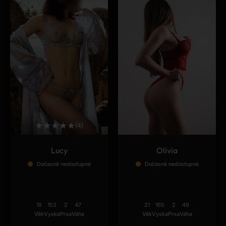
★
★
★
★
★
(4)
Lucy
Olivia
Dočasně nedostupné
Dočasně nedostupné
19
153
2
47
21
165
2
49
Věk
Vyska
Prsa
Váha
Věk
Vyska
Prsa
Váha