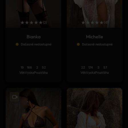
★
★
★
★
★
★
★
★
★
★
(2)
(4)
Bianka
Michelle
Dočasně nedostupné
Dočasně nedostupné
19
166
2
52
22
174
3
57
Věk
Vyska
Prsa
Váha
Věk
Vyska
Prsa
Váha