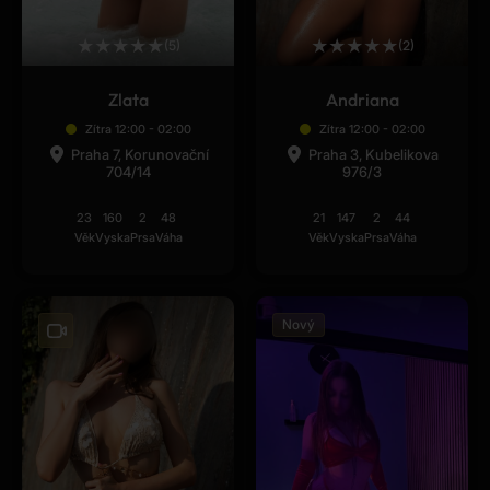
★
★
★
★
★
★
★
★
★
★
(5)
(2)
Zlata
Andriana
Zítra 12:00 - 02:00
Zítra 12:00 - 02:00
Praha 7, Korunovační
Praha 3, Kubelikova
704/14
976/3
23
160
2
48
21
147
2
44
Věk
Vyska
Prsa
Váha
Věk
Vyska
Prsa
Váha
Nový