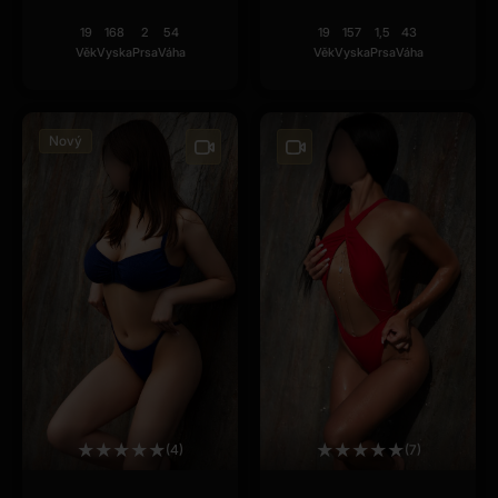
19
168
2
54
19
157
1,5
43
Věk
Vyska
Prsa
Váha
Věk
Vyska
Prsa
Váha
Nový
★
★
★
★
★
★
★
★
★
★
(4)
(7)