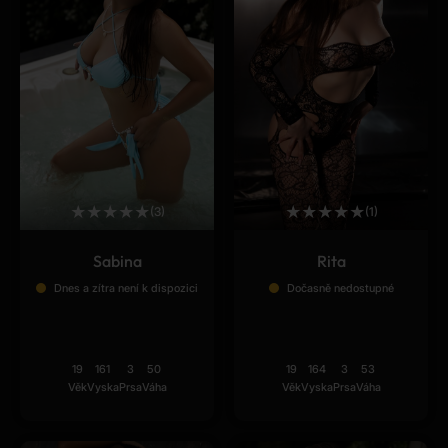
★
★
★
★
★
★
★
★
★
★
(3)
(1)
Sabina
Rita
Dnes a zítra není k dispozici
Dočasně nedostupné
19
161
3
50
19
164
3
53
Věk
Vyska
Prsa
Váha
Věk
Vyska
Prsa
Váha