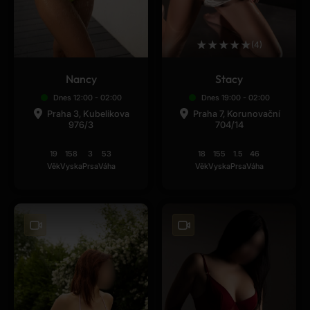
★
★
★
★
★
(4)
Nancy
Stacy
Dnes 12:00 - 02:00
Dnes 19:00 - 02:00
Praha 3, Kubelikova
Praha 7, Korunovační
976/3
704/14
19
158
3
53
18
155
1.5
46
Věk
Vyska
Prsa
Váha
Věk
Vyska
Prsa
Váha