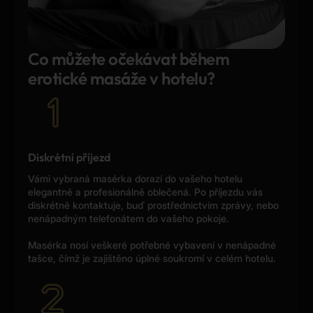
moment and also make the 
masseuse feel desired, not just go 
through the motions. When I asked 
her to let her hair down, she 
Co můžete očekávat během
smiled… and then boom—she 
erotické masáže v hotelu?
released her beautiful hair. At that 
moment, she was pure Greek 
goddess energy.
Sonya genuinely takes care of you 
Diskrétní příjezd
and makes the experience feel 
Vámi vybraná masérka dorazí do vašeho hotelu
personal. I had to contact the salon 
elegantně a profesionálně oblečená. Po příjezdu vás
a few times to fit into her schedule, 
diskrétně kontaktuje, buď prostřednictvím zprávy, nebo
but the entire staff and operator 
nenápadným telefonátem do vašeho pokoje.
were very professional and 
Masérka nosí veškeré potřebné vybavení v nenápadné
responsive throughout.
tašce, čímž je zajištěno úplné soukromí v celém hotelu.
I would definitely recommend this 
place. I also noticed some negative 