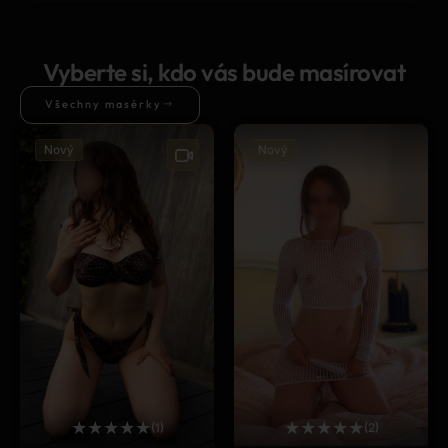
Vyberte si, kdo vás bude masírovat
Všechny masérky
Nový
Nový
★
★
★
★
★
★
★
★
★
★
(1)
(2)