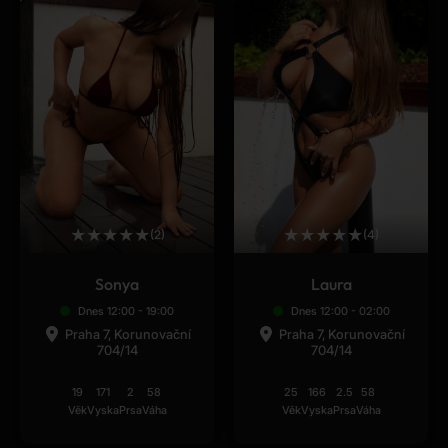
★
★
★
★
★
★
★
★
★
★
(2)
(4)
Sonya
Laura
Dnes 12:00 - 19:00
Dnes 12:00 - 02:00
Praha 7, Korunovační
Praha 7, Korunovační
704/14
704/14
19
171
2
58
25
166
2.5
58
Věk
Vyska
Prsa
Váha
Věk
Vyska
Prsa
Váha