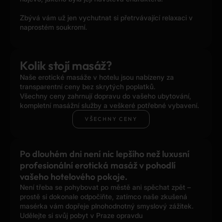
Zbývá vám už jen vychutnat si přetrvávající relaxaci v
naprostém soukromí.
Kolik stojí masáž?
Naše erotické masáže v hotelu jsou nabízeny za
transparentní ceny bez skrytých poplatků.
Všechny ceny zahrnují dopravu do vašeho ubytování,
kompletní masážní služby a veškeré potřebné vybavení.
VŠECHNY CENY
Po dlouhém dni není nic lepšího než luxusní
profesionální erotická masáž v pohodlí
vašeho hotelového pokoje.
Není třeba se pohybovat po městě ani spěchat zpět –
prostě si dokonale odpočiňte, zatímco naše zkušená
masérka vám dopřeje plnohodnotný smyslový zážitek.
Udělejte si svůj pobyt v Praze opravdu