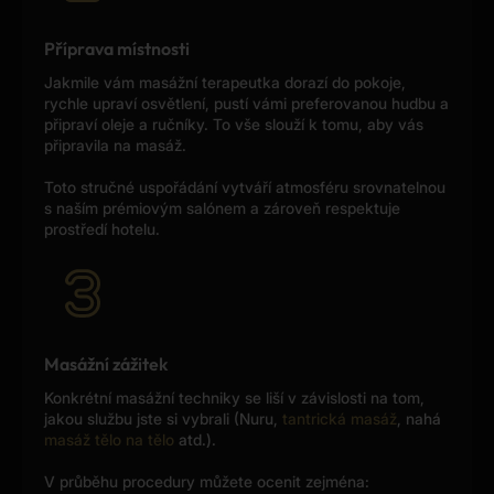
reviews here, but I was told that 
competing salons sometimes leave 
Příprava místnosti
fake bad reviews to harm each 
Jakmile vám masážní terapeutka dorazí do pokoje,
other. Based on my experience, this 
rychle upraví osvětlení, pustí vámi preferovanou hudbu a
service was professional, 
připraví oleje a ručníky. To vše slouží k tomu, aby vás
enjoyable, and worth it. Thank you 
připravila na masáž.
Sonya, a true Queen.
Toto stručné uspořádání vytváří atmosféru srovnatelnou
s naším prémiovým salónem a zároveň respektuje
prostředí hotelu.
Masážní zážitek
Konkrétní masážní techniky se liší v závislosti na tom,
jakou službu jste si vybrali (Nuru,
tantrická masáž
, nahá
masáž tělo na tělo
atd.).
V průběhu procedury můžete ocenit zejména: