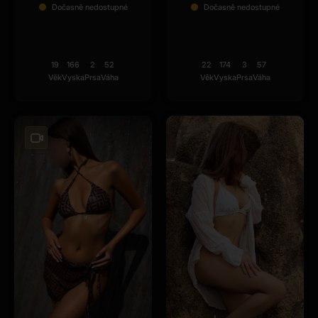
Dočasně nedostupné
Dočasně nedostupné
19
166
2
52
22
174
3
57
Věk
Vyska
Prsa
Váha
Věk
Vyska
Prsa
Váha