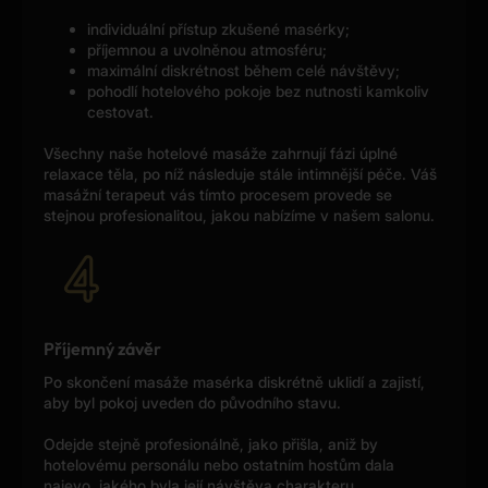
individuální přístup zkušené masérky;
příjemnou a uvolněnou atmosféru;
maximální diskrétnost během celé návštěvy;
pohodlí hotelového pokoje bez nutnosti kamkoliv
cestovat.
Všechny naše hotelové masáže zahrnují fázi úplné
relaxace těla, po níž následuje stále intimnější péče. Váš
masážní terapeut vás tímto procesem provede se
stejnou profesionalitou, jakou nabízíme v našem salonu.
Příjemný závěr
Po skončení masáže masérka diskrétně uklidí a zajistí,
aby byl pokoj uveden do původního stavu.
Odejde stejně profesionálně, jako přišla, aniž by
hotelovému personálu nebo ostatním hostům dala
najevo, jakého byla její návštěva charakteru.