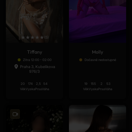
★
★
★
★
★
(5)
Tiffany
Molly
Zítra 12:00 - 02:00
Dočasně nedostupné
Praha 3, Kubelikova
976/3
20
174
2,5
54
19
155
2
53
Věk
Vyska
Prsa
Váha
Věk
Vyska
Prsa
Váha