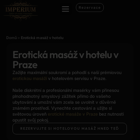
Rezervace
Domů
>
Erotická masáž v hotelu
Erotická masáž v hotelu v
Praze
Zažijte maximální soukromí a pohodlí s naší prémiovou
erotickou masáží
v hotelovém servisu v Praze.
Naše diskrétní a profesionální masérky vám přinesou
plnohodnotný smyslový zážitek přímo do vašeho
ubytování a umožní vám zcela se uvolnit v důvěrně
známém prostředí. Vynechte cestování a užijte si
světovou úroveň
erotické masáže v Praze
bez nutnosti
opustit svůj pokoj.
REZERVUJTE SI HOTELOVOU MASÁŽ HNED TEĎ