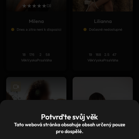
★
★
★
★
★
(3)
Milena
Lilianna
Dnes a zítra není k dispozici
Dočasně nedostupné
18
176
2
58
19
168
2.5
47
Věk
Vyska
Prsa
Váha
Věk
Vyska
Prsa
Váha
Potvrďte svůj věk
Tato webová stránka obsahuje obsah určený pouze
pro dospělé.