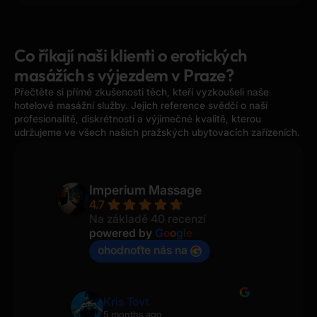
Co říkají naši klienti o erotických
masážích s výjezdem v Praze?
Přečtěte si přímé zkušenosti těch, kteří vyzkoušeli naše
hotelové masážní služby. Jejich reference svědčí o naší
profesionalitě, diskrétnosti a výjimečné kvalitě, kterou
udržujeme ve všech našich pražských ubytovacích zařízeních.
Imperium Massage
4.7
Na základě 40 recenzí
powered by
G
o
o
g
l
e
ohodnoťte nás na
Silveira World Traveler
7 months ago
7