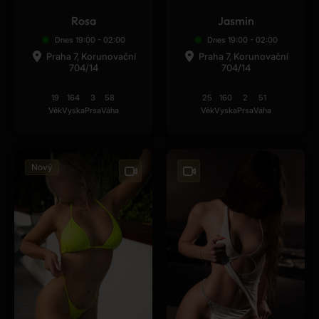
Rosa
Jasmin
Dnes 19:00 - 02:00
Dnes 19:00 - 02:00
Praha 7, Korunovační
Praha 7, Korunovační
704/14
704/14
19
164
3
58
25
160
2
51
Věk
Vyska
Prsa
Váha
Věk
Vyska
Prsa
Váha
Nový