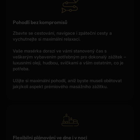
Pohodlí bez kompromisů
Zbavte se cestování, navigace i zpáteční cesty a
vychutnejte si maximální relaxaci.
Vaše masérka dorazí ve vámi stanovený čas s
veškerým vybavením potřebným pro dokonalý zážitek –
luxusními oleji, hudbou, svíčkami a vším ostatním, co je
potřeba.
Užijte si maximální pohodlí, aniž byste museli obětovat
jakýkoli aspekt prémiového masážního zážitku.
Flexibilní plánování ve dne i v noci