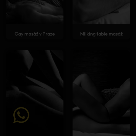
Gay masáž v Praze
Milking table masáž