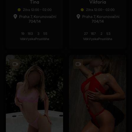
Tina
Viktoria
Zítra 12:00 - 02:00
Zítra 12:00 - 02:00
Praha 7, Korunovační
Praha 7, Korunovační
704/14
704/14
19
163
3
55
27
167
2
53
Věk
Vyska
Prsa
Váha
Věk
Vyska
Prsa
Váha