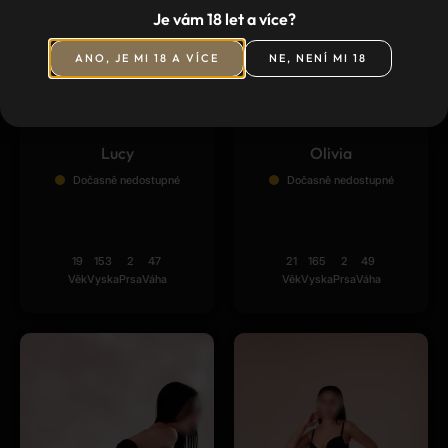
Je vám 18 let a více?
ANO, JE MI 18 A VÍCE
NE, NENÍ MI 18
★
★
★
★
★
(4)
Lucy
Olivia
Dočasně nedostupné
Dočasně nedostupné
19
153
2
47
21
165
2
49
Věk
Vyska
Prsa
Váha
Věk
Vyska
Prsa
Váha