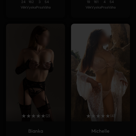
24
162
3
54
19
161
4
54
Věk
Vyska
Prsa
Váha
Věk
Vyska
Prsa
Váha
★
★
★
★
★
★
★
★
★
★
(2)
(4)
Bianka
Michelle