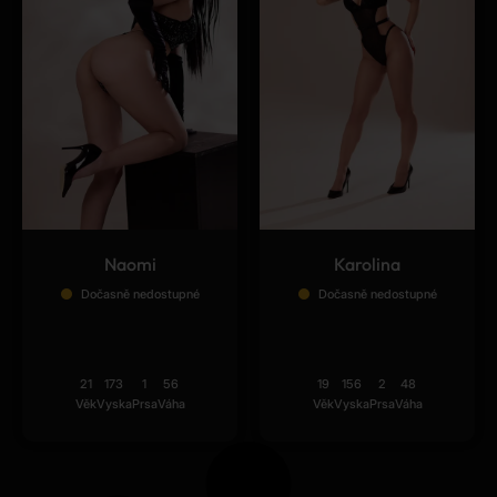
Naomi
Karolina
Dočasně nedostupné
Dočasně nedostupné
21
173
1
56
19
156
2
48
Věk
Vyska
Prsa
Váha
Věk
Vyska
Prsa
Váha