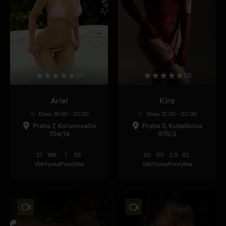
★
★
★
★
★
★
★
★
★
★
(5)
(3)
Ariel
Kira
Dnes 19:00 - 02:00
Dnes 12:00 - 02:00
Praha 7, Korunovační
Praha 3, Kubelikova
704/14
976/3
21
166
1
56
20
170
2.5
62
Věk
Vyska
Prsa
Váha
Věk
Vyska
Prsa
Váha