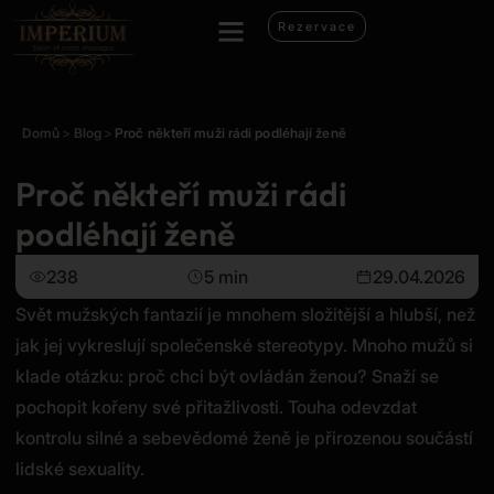
Rezervace
Domů
>
Blog
>
Proč někteří muži rádi podléhají ženě
Proč někteří muži rádi
podléhají ženě
238
5 min
29.04.2026
Svět mužských fantazií je mnohem složitější a hlubší, než
jak jej vykreslují společenské stereotypy. Mnoho mužů si
klade otázku: proč chci být ovládán ženou? Snaží se
pochopit kořeny své přitažlivosti. Touha odevzdat
kontrolu silné a sebevědomé ženě je přirozenou součástí
lidské sexuality.