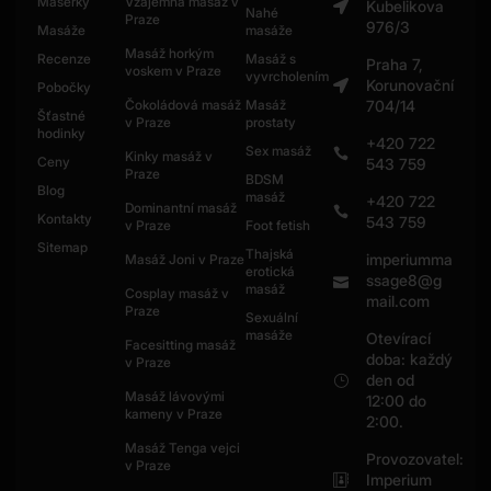
Masérky
Vzájemná masáž v
Kubelikova
Nahé
Praze
976/3
Masáže
masáže
Masáž horkým
Recenze
Masáž s
Praha 7,
voskem v Praze
vyvrcholením
Korunovační
Pobočky
Čokoládová masáž
Masáž
704/14
Šťastné
v Praze
prostaty
hodinky
+420 722
Sex masáž
Kinky masáž v
Ceny
543 759
Praze
BDSM
Blog
masáž
+420 722
Dominantní masáž
Kontakty
543 759
v Praze
Foot fetish
Sitemap
Thajská
imperiumma
Masáž Joni v Praze
erotická
ssage8@g
masáž
Cosplay masáž v
mail.com
Praze
Sexuální
masáže
Otevírací
Facesitting masáž
doba: každý
v Praze
den od
Masáž lávovými
12:00 do
kameny v Praze
2:00.
Masáž Tenga vejci
Provozovatel:
v Praze
Imperium