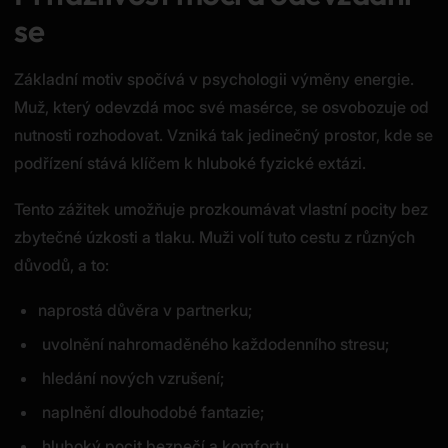
se
Základní motiv spočívá v psychologii výměny energie.
Muž, který odevzdá moc své masérce, se osvobozuje od
nutnosti rozhodovat. Vzniká tak jedinečný prostor, kde se
podřízení stává klíčem k hluboké fyzické extázi.
Tento zážitek umožňuje prozkoumávat vlastní pocity bez
zbytečné úzkosti a tlaku. Muži volí tuto cestu z různých
důvodů, a to:
naprostá důvěra v partnerku;
uvolnění nahromaděného každodenního stresu;
hledání nových vzrušení;
naplnění dlouhodobé fantazie;
hluboký pocit bezpečí a komfortu.