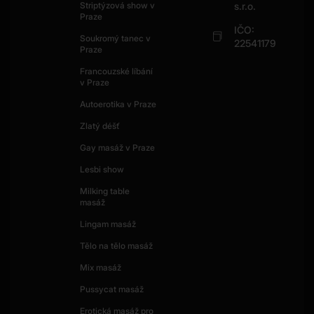
Striptýzová show v
s.r.o.
Praze
IČO:
Soukromý tanec v
22541179
Praze
Francouzské líbání
v Praze
Autoerotika v Praze
Zlatý déšť
Gay masáž v Praze
Lesbi show
Milking table
masáž
Lingam masáž
Tělo na tělo masáž
Mix masáž
Pussycat masáž
Erotická masáž pro