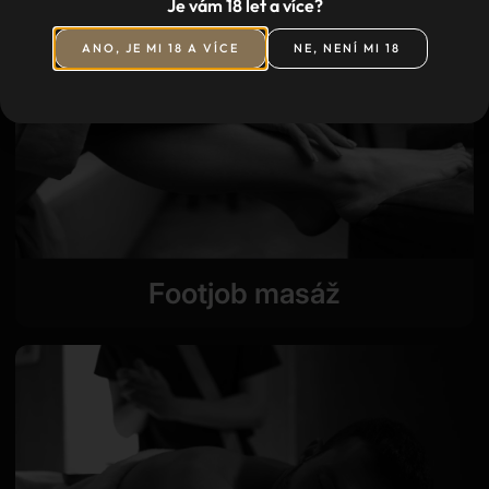
Je vám 18 let a více?
ANO, JE MI 18 A VÍCE
NE, NENÍ MI 18
Footjob masáž