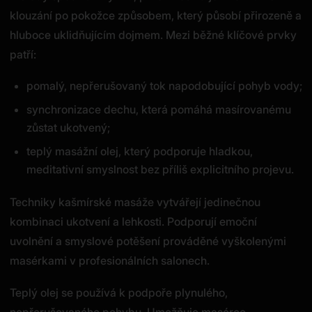
klouzání po pokožce způsobem, který působí přirozeně a
hluboce uklidňujícím dojmem. Mezi běžné klíčové prvky
patří:
pomalý, nepřerušovaný tok napodobující pohyb vody;
synchronizace dechu, která pomáhá masírovanému
zůstat ukotvený;
teplý masážní olej, který podporuje hladkou,
meditativní smyslnost bez příliš explicitního projevu.
Techniky kašmírské masáže vytvářejí jedinečnou
kombinaci ukotvení a lehkosti. Podporují emoční
uvolnění a smyslové potěšení prováděné vyškolenými
masérkami v profesionálních salonech.
Teplý olej se používá k podpoře plynulého,
nepřerušovaného pohybu. Umožňuje masérce