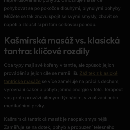
pohybovat se po pokožce dlouhými, plynulými pohyby.
Můžete se tak znovu spojit se svými smysly, zbavit se
napětí a zlepšit si při tom celkovou pohodu.
Kašmírská masáž vs. klasická
tantra: klíčové rozdíly
Oba typy mají své kořeny v tantře, ale způsob jejich
provádění a jejich cíle se mírně liší.
Zážitek z klasické
tantrické masáže
se více zaměřuje na práci s dechem,
vyrovnání čaker a pohyb jemné energie v těle. Terapeut
vás proto provází cíleným dýcháním, vizualizací nebo
meditačními prvky.
Kašmírská tantrická masáž je naopak smyslnější.
Zaměřuje se na dotek, pohyb a probuzení tělesného