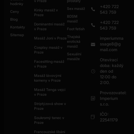
v Praze
prostaty
hodinky
+420 722
Sex masáž
Kinky masáž v
Ceny
543 759
Praze
BDSM
Blog
masáž
+420 722
Dominantní masáž
Kontakty
543 759
v Praze
Foot fetish
Sitemap
Thajská
imperiumma
Masáž Joni v Praze
erotická
ssage8@g
masáž
Cosplay masáž v
mail.com
Praze
Sexuální
masáže
Otevírací
Facesitting masáž
doba: každý
v Praze
den od
Masáž lávovými
12:00 do
kameny v Praze
2:00.
Masáž Tenga vejci
Provozovatel:
v Praze
Imperium
Striptýzová show v
s.r.o.
Praze
IČO:
Soukromý tanec v
22541179
Praze
Francouzské líbání