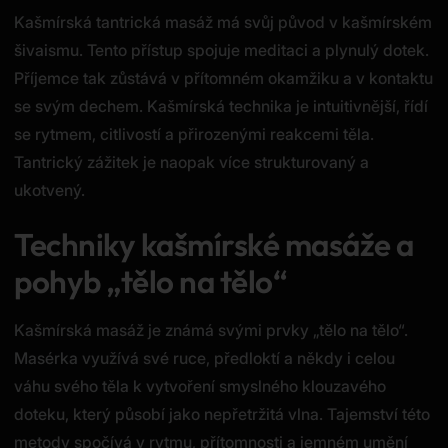
Kašmírská tantrická masáž má svůj původ v kašmírském
šivaismu. Tento přístup spojuje meditaci a plynulý dotek.
Příjemce tak zůstává v přítomném okamžiku a v kontaktu
se svým dechem. Kašmírská technika je intuitivnější, řídí
se rytmem, citlivostí a přirozenými reakcemi těla.
Tantrický zážitek je naopak více strukturovaný a
ukotvený.
Techniky kašmírské masáže a
pohyb „tělo na tělo“
Kašmírská masáž je známá svými prvky „tělo na tělo“.
Masérka využívá své ruce, předloktí a někdy i celou
váhu svého těla k vytvoření smyslného klouzavého
doteku, který působí jako nepřetržitá vlna. Tajemství této
metody spočívá v rytmu, přítomnosti a jemném umění