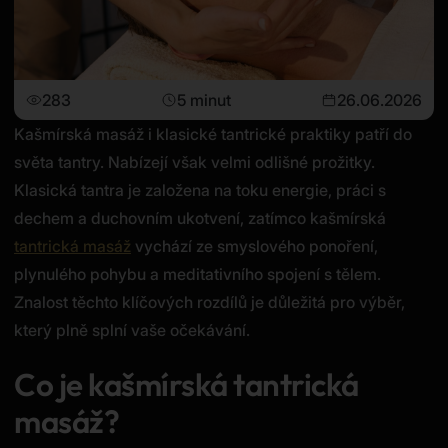
283
5 minut
26.06.2026
Kašmírská masáž i klasické tantrické praktiky patří do
světa tantry. Nabízejí však velmi odlišné prožitky.
Klasická tantra je založena na toku energie, práci s
dechem a duchovním ukotvení, zatímco kašmírská
tantrická masáž
vychází ze smyslového ponoření,
plynulého pohybu a meditativního spojení s tělem.
Znalost těchto klíčových rozdílů je důležitá pro výběr,
který plně splní vaše očekávání.
Co je kašmírská tantrická
masáž?