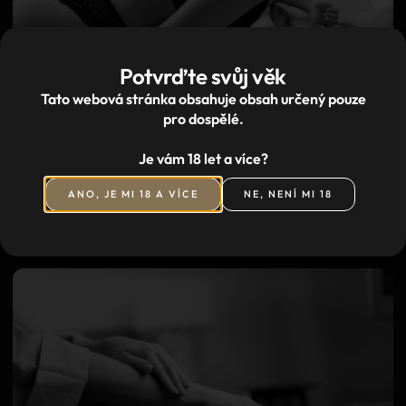
Potvrďte svůj věk
Tato webová stránka obsahuje obsah určený pouze
pro dospělé.
Je vám 18 let a více?
ANO, JE MI 18 A VÍCE
NE, NENÍ MI 18
Imperium masáž