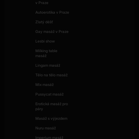
v Praze
Autoerotika v Praze
Zlatý déšť
Gay masáž v Praze
Lesbi show
Milking table
masáž
Lingam masáž
Tělo na tělo masáž
Mix masáž
Pussycat masáž
Erotická masáž pro
páry
Masáž s výjezdem
Nuru masáž
Imperium masáž