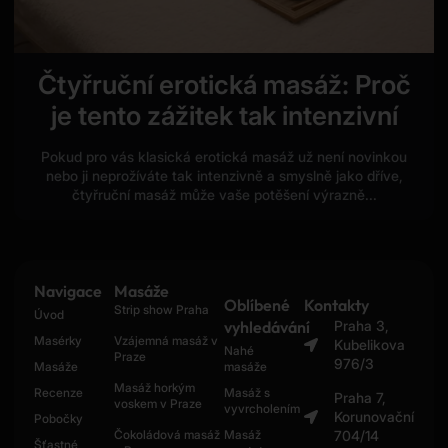
Čtyřruční erotická masáž: Proč
je tento zážitek tak intenzivní
Pokud pro vás klasická erotická masáž už není novinkou
nebo ji neprožíváte tak intenzivně a smyslně jako dříve,
čtyřruční masáž může vaše potěšení výrazně...
Navigace
Masáže
Oblíbené
Kontakty
Strip show Praha
Úvod
vyhledávání
Praha 3,
Masérky
Vzájemná masáž v
Kubelikova
Nahé
Praze
976/3
Masáže
masáže
Masáž horkým
Recenze
Masáž s
Praha 7,
voskem v Praze
vyvrcholením
Korunovační
Pobočky
Čokoládová masáž
Masáž
704/14
Šťastné