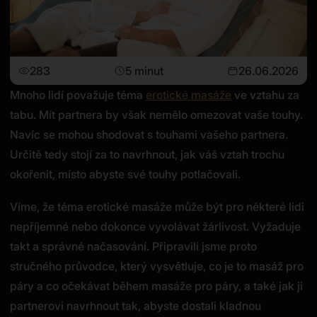
283
5 minut
26.06.2026
Mnoho lidí považuje téma
erotické masáže
ve vztahu za
tabu. Mít partnera by však nemělo omezovat vaše touhy.
Navíc se mohou shodovat s touhami vašeho partnera.
Určitě tedy stojí za to navrhnout, jak váš vztah trochu
okořenit, místo abyste své touhy potlačovali.
Víme, že téma erotické masáže může být pro některé lidi
nepříjemné nebo dokonce vyvolávat žárlivost. Vyžaduje
takt a správné načasování. Připravili jsme proto
stručného průvodce, který vysvětluje, co je to masáž pro
páry a co očekávat během masáže pro páry, a také jak ji
partnerovi navrhnout tak, abyste dostali kladnou