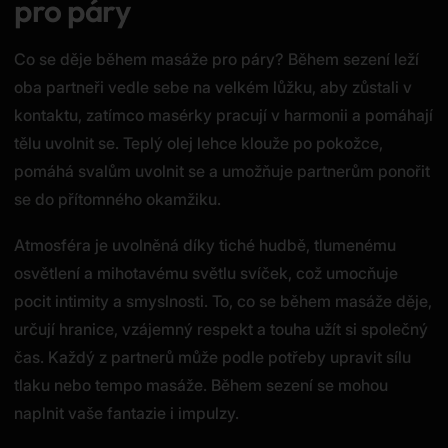
pro páry
Co se děje během masáže pro páry? Během sezení leží
oba partneři vedle sebe na velkém lůžku, aby zůstali v
kontaktu, zatímco masérky pracují v harmonii a pomáhají
tělu uvolnit se. Teplý olej lehce klouže po pokožce,
pomáhá svalům uvolnit se a umožňuje partnerům ponořit
se do přítomného okamžiku.
Atmosféra je uvolněná díky tiché hudbě, tlumenému
osvětlení a mihotavému světlu svíček, což umocňuje
pocit intimity a smyslnosti. To, co se během masáže děje,
určují hranice, vzájemný respekt a touha užít si společný
čas. Každý z partnerů může podle potřeby upravit sílu
tlaku nebo tempo masáže. Během sezení se mohou
naplnit vaše fantazie i impulzy.