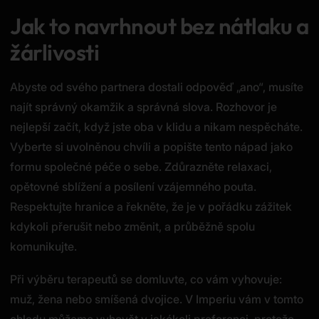
Jak to navrhnout bez nátlaku a
žárlivosti
Abyste od svého partnera dostali odpověď „ano“, musíte
najít správný okamžik a správná slova. Rozhovor je
nejlepší začít, když jste oba v klidu a nikam nespěcháte.
Vyberte si uvolněnou chvíli a popište tento nápad jako
formu společné péče o sebe. Zdůrazněte relaxaci,
opětovné sblížení a posílení vzájemného pouta.
Respektujte hranice a řekněte, že je v pořádku zážitek
kdykoli přerušit nebo změnit, a průběžně spolu
komunikujte.
Při výběru terapeutů se domluvte, co vám vyhovuje:
muž, žena nebo smíšená dvojice. V Imperiu vám v tomto
ohledu můžeme vyhovět v jakékoli preferenci, protože