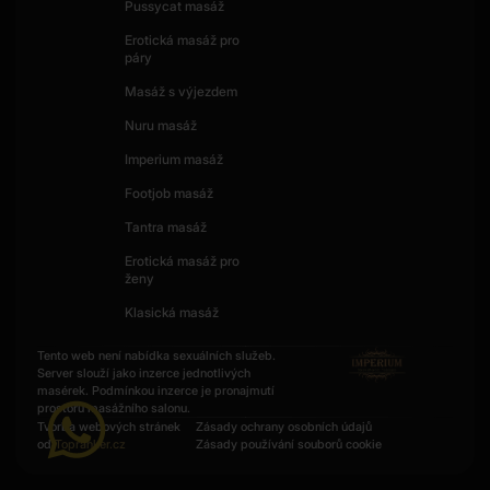
Pussycat masáž
Erotická masáž pro
páry
Masáž s výjezdem
Nuru masáž
Imperium masáž
Footjob masáž
Tantra masáž
Erotická masáž pro
ženy
Klasická masáž
Tento web není nabídka sexuálních služeb.
Server slouží jako inzerce jednotlivých
masérek. Podmínkou inzerce je pronajmutí
prostoru masážního salonu.
Tvorba webových stránek
Zásady ochrany osobních údajů
od
Topranker.cz
Zásady používání souborů cookie