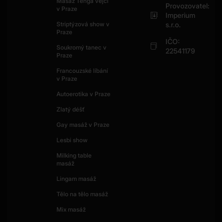
Masáž Tenga vejci
Provozovatel:
v Praze
Imperium
Striptýzová show v
s.r.o.
Praze
IČO:
Soukromý tanec v
22541179
Praze
Francouzské líbání
v Praze
Autoerotika v Praze
Zlatý déšť
Gay masáž v Praze
Lesbi show
Milking table
masáž
Lingam masáž
Tělo na tělo masáž
Mix masáž