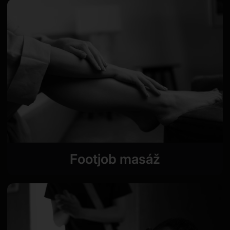
Footjob masáž