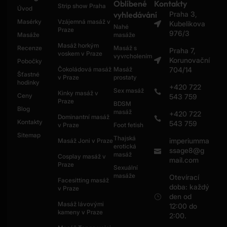
Oblíbené
Kontakty
Strip show Praha
Úvod
vyhledávání
Praha 3,
Masérky
Vzájemná masáž v
Kubelikova
Nahé
Praze
976/3
Masáže
masáže
Masáž horkým
Recenze
Masáž s
Praha 7,
voskem v Praze
vyvrcholením
Korunovační
Pobočky
Čokoládová masáž
Masáž
704/14
Šťastné
v Praze
prostaty
hodinky
+420 722
Sex masáž
Kinky masáž v
Ceny
543 759
Praze
BDSM
Blog
masáž
+420 722
Dominantní masáž
Kontakty
543 759
v Praze
Foot fetish
Sitemap
Thajská
imperiumma
Masáž Joni v Praze
erotická
ssage8@g
masáž
Cosplay masáž v
mail.com
Praze
Sexuální
masáže
Otevírací
Facesitting masáž
doba: každý
v Praze
den od
Masáž lávovými
12:00 do
kameny v Praze
2:00.