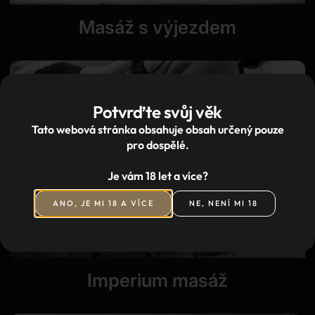
Masáž s výjezdem
Potvrďte svůj věk
Tato webová stránka obsahuje obsah určený pouze
pro dospělé.
Je vám 18 let a více?
ANO, JE MI 18 A VÍCE
NE, NENÍ MI 18
Imperium masáž