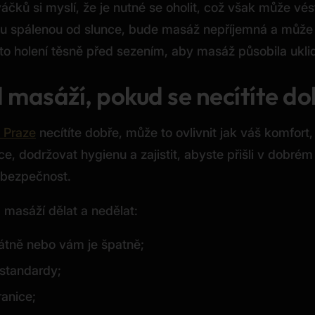
váčků si myslí, že je nutné se oholit, což však může 
ku spálenou od slunce, bude masáž nepříjemná a může v
roto holení těsně před sezením, aby masáž působila ukl
 masáží, pokud se necítíte d
v Praze
necítíte dobře, může to ovlivnit jak váš komfort
, dodržovat hygienu a zajistit, abyste přišli v dobrém 
 bezpečnost.
 masáží dělat a nedělat:
alátně nebo vám je špatně;
 standardy;
ranice;