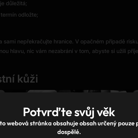
e důležitá;
 termín odložte;
sami nepřekračujte hranice. V opačném případě riskuje
nou hlavu, nic vám nezabrání v tom, abyste si užili příj
tní kůži
Potvrďte svůj věk
to webová stránka obsahuje obsah určený pouze 
dospělé.