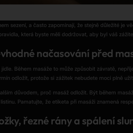
ěhem sezení, a často zapomínají, že stejně důležité je 
ravidla, která byste měli dodržovat, aby byl váš zážite
 nevhodné načasování před ma
ém jídle. Během masáže to může způsobit závratě, nepř
rmín odložit, protože si zážitek nebudete moci plně užít
alším důvodem, proč masáž odložit. Být během masáže
istinu. Pamatujte, že etiketa při masáži znamená respek
ožky, řezné rány a spálení sl