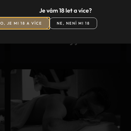
Je vám 18 let a více?
O, JE MI 18 A VÍCE
NE, NENÍ MI 18
Masáž s výjezdem