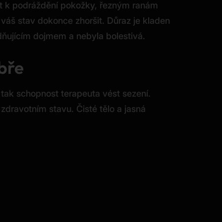
vést k podráždění pokožky, řezným ranám
áš stav dokonce zhoršit. Důraz je kladen
idňujícím dojmem a nebyla bolestivá.
obře
, tak schopnost terapeuta vést sezení.
zdravotním stavu. Čisté tělo a jasná