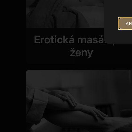
AN
Erotická masáž pro
ženy