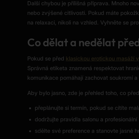
Další chybou je přílišná příprava. Mnoho no
nebo zvýšené citlivosti. Pokud máte pokož
na relaxaci, nikoli na vzhled. Vyhněte se p
Co dělat a nedělat před
Pokud se před
klasickou erotickou masáží 
Správná etiketa znamená respektovat hranice
komunikace pomáhají zachovat soukromí a
Aby bylo jasno, zde je přehled toho, co před
přeplánujte si termín, pokud se cítíte m
dodržujte pravidla salonu a profesionální
sdělte své preference a stanovte jasné h